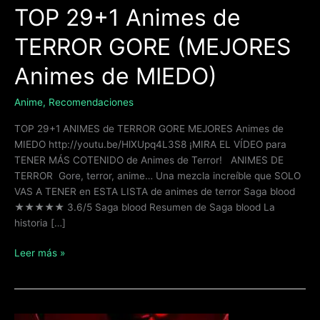
MIEDO)
TOP 29+1 Animes de
TERROR GORE (MEJORES
Animes de MIEDO)
Anime
,
Recomendaciones
TOP 29+1 ANIMES de TERROR GORE MEJORES Animes de
MIEDO http://youtu.be/HlXUpq4L3S8 ¡MIRA EL VÍDEO para
TENER MÁS COTENIDO de Animes de Terror! ANIMES DE
TERROR Gore, terror, anime… Una mezcla increíble que SOLO
VAS A TENER en ESTA LISTA de animes de terror Saga blood
★★★★★ 3.6/5 Saga blood Resumen de Saga blood La
historia […]
Leer más »