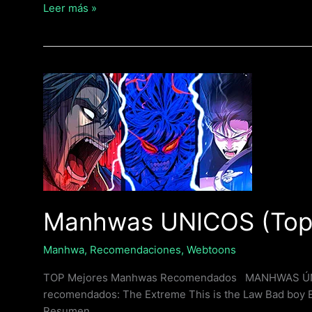
Leer más »
Manhwas
UNICOS
(Top
Manhwas
Recomendados)
Manhwas UNICOS (To
Manhwa
,
Recomendaciones
,
Webtoons
TOP Mejores Manhwas Recomendados MANHWAS ÚNIC
recomendados: The Extreme This is the Law Bad boy
Resumen