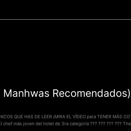
p Manhwas Recomendados)
OS QUE HAS DE LEER ¡MIRA EL VÍDEO para TENER MÁS COT
 El chef más joven del hotel de 3ra categoría ??? ??? ???