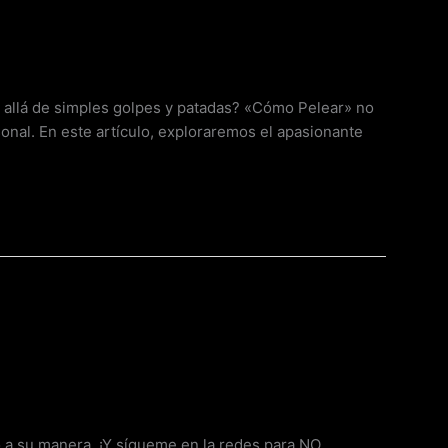
 allá de simples golpes y patadas? «Cómo Pelear» no
onal. En este artículo, exploraremos el apasionante
ó a su manera ¡Y sígueme en la redes para NO