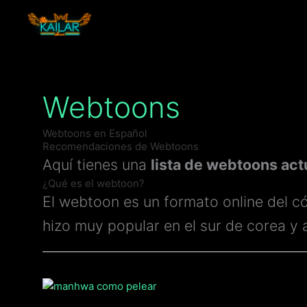
Ir
al
contenido
Webtoons
Webtoons en Español
Recomendaciones de Webtoons
Aquí tienes una
lista de webtoons act
¿Qué es el webtoon?
El webtoon es un formato online del có
hizo muy popular en el sur de corea y
El
MEJOR