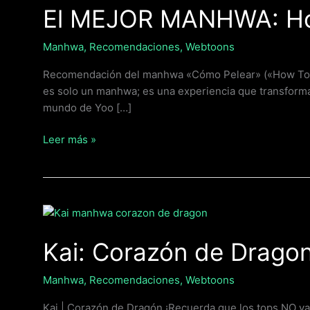
El MEJOR MANHWA: How
MANHWA:
How
To
Manhwa
,
Recomendaciones
,
Webtoons
Fight
Recomendación del manhwa «Cómo Pelear» («How To Fig
/
es solo un manhwa; es una experiencia que transformar
Cómo
mundo de Yoo […]
Pelear
Leer más »
Kai:
Corazón
Kai: Corazón de Drago
de
Dragon
|
Manhwa
,
Recomendaciones
,
Webtoons
Manhwa
Kai | Corazón de Dragón ¡Recuerda que los tops NO va