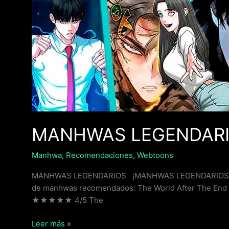
LEGENDARIOS
MANHWAS LEGENDAR
Manhwa
,
Recomendaciones
,
Webtoons
MANHWAS LEGENDARIOS ¡MANHWAS LEGENDARIOS PAR
de manhwas recomendados: The World After The End Re
★★★★★ 4/5 The
Leer más »