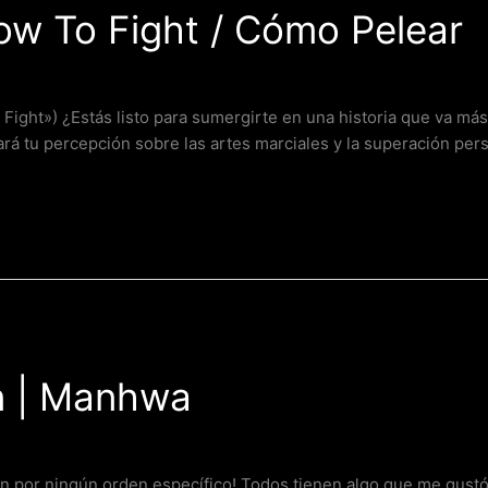
 To Fight / Cómo Pelear
ht») ¿Estás listo para sumergirte en una historia que va más
á tu percepción sobre las artes marciales y la superación pers
n | Manhwa
n por ningún orden específico! Todos tienen algo que me gust