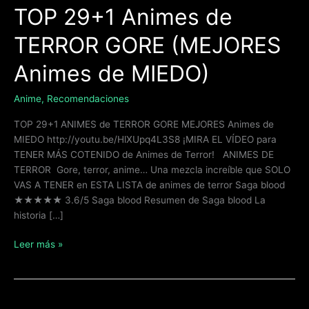
MIEDO)
TOP 29+1 Animes de
TERROR GORE (MEJORES
Animes de MIEDO)
Anime
,
Recomendaciones
TOP 29+1 ANIMES de TERROR GORE MEJORES Animes de
MIEDO http://youtu.be/HlXUpq4L3S8 ¡MIRA EL VÍDEO para
TENER MÁS COTENIDO de Animes de Terror! ANIMES DE
TERROR Gore, terror, anime… Una mezcla increíble que SOLO
VAS A TENER en ESTA LISTA de animes de terror Saga blood
★★★★★ 3.6/5 Saga blood Resumen de Saga blood La
historia […]
Leer más »