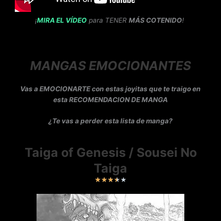
¡
MIRA EL VÍDEO
para TENER
MÁS COTENIDO
!
MANGAS EMOCIONANTES
Vas a EMOCIONARTE con estas joyitas que te traigo en
esta RECOMENDACION DE MANGA
¿Te vas a perder esta lista de manga?
Taiga of Genesis / Sousei No
Taiga
★
★
★
★
★
V
a
l