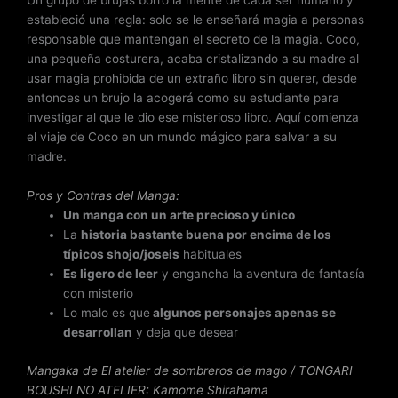
Un grupo de brujas borró la mente de cada ser humano y
estableció una regla: solo se le enseñará magia a personas
responsable que mantengan el secreto de la magia. Coco,
una pequeña costurera, acaba cristalizando a su madre al
usar magia prohibida de un extraño libro sin querer, desde
entonces un brujo la acogerá como su estudiante para
investigar al que le dio ese misterioso libro. Aquí comienza
el viaje de Coco en un mundo mágico para salvar a su
madre.
Pros y Contras del Manga:
Un manga con un arte precioso y único
La
historia bastante buena por encima de los
típicos shojo/joseis
habituales
Es ligero de leer
y engancha la aventura de fantasía
con misterio
Lo malo es que
algunos personajes apenas se
desarrollan
y deja que desear
Mangaka de El atelier de sombreros de mago / TONGARI
BOUSHI NO ATELIER
: Kamome Shirahama