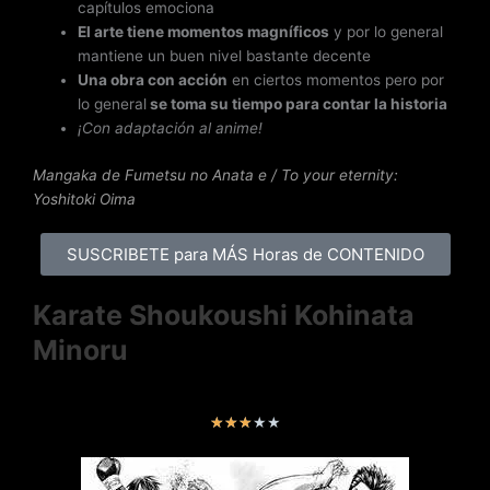
capítulos emociona
El arte tiene momentos magníficos
y por lo general
mantiene un buen nivel bastante decente
Una obra con acción
en ciertos momentos pero por
lo general
se toma su tiempo para contar la historia
¡Con adaptación al anime!
Mangaka de Fumetsu no Anata e / To your eternity
:
Yoshitoki Oima
SUSCRIBETE para MÁS Horas de CONTENIDO
Karate Shoukoushi Kohinata
Minoru
V
★
★
★
★
★
a
l