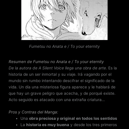
r
a
d
o
c
o
n
Fumetsu no Anata e / To your eternity
4
.
6
Resumen de Fumetsu no Anata e / To your eternity
d
De la autora de A Silent Voice llega una obra de arte.
Es la
e
historia de un ser inmortal y su viaje. Irá vagando por el
5
mundo sin rumbo intentando descifrar el significado de la
vida. Un día una misteriosa figura aparece y le hablará de
que hay un grave peligro que acecha, y de porqué existe.
Acto seguido es atacado con una extraña criatura…
Pros y Contras del Manga:
Una
obra preciosa y original
en todos los sentidos
La
historia es muy buena
y desde los tres primeros