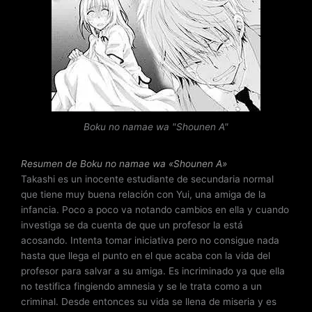
o
r
a
d
o
c
o
n
Boku no namae wa "Shounen A"
3
d
e
Resumen de Boku no namae wa «Shounen A»
5
Takashi es un inocente estudiante de secundaria normal
que tiene muy buena relación con Yui, una amiga de la
infancia. Poco a poco va notando cambios en ella y cuando
investiga se da cuenta de que un profesor la está
acosando. Intenta tomar iniciativa pero no consigue nada
hasta que llega el punto en el que acaba con la vida del
profesor para salvar a su amiga. Es incriminado ya que ella
no testifica fingiendo amnesia y se le trata como a un
criminal. Desde entonces su vida se llena de miseria y es