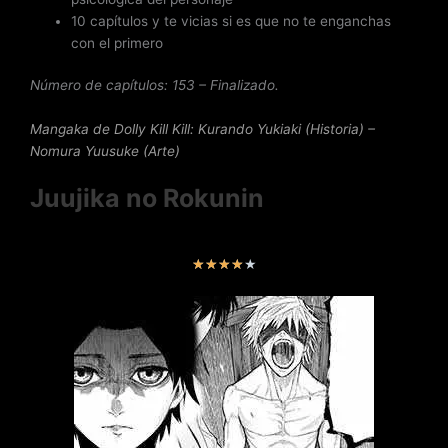
10 capítulos y te vicias si es que no te enganchas
con el primero
Número de capítulos: 153 – Finalizado.
Mangaka de Dolly Kill Kill
: Kurando Yukiaki (Historia) –
Nomura Yuusuke (Arte)
Juujika no Rokunin
V
★
★
★
★
★
a
l
o
r
a
d
o
c