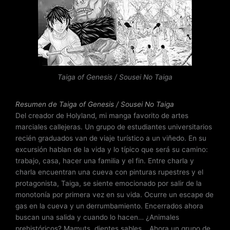
o
r
a
d
o
c
o
Taiga of Genesis / Sousei No Taiga
n
3
.
Resumen de Taiga of Genesis / Sousei No Taiga
5
Del creador de Holyland, mi manga favorito de artes
d
marciales callejeras. Un grupo de estudiantes universitarios
e
recién graduados van de viaje turístico a un viñedo. En su
5
excursión hablan de la vida y lo típico que será su camino:
trabajo, casa, hacer una familia y el fin. Entre charla y
charla encuentran una cueva con pinturas rupestres y el
protagonista, Taiga, se siente emocionado por salir de la
monotonía por primera vez en su vida. Ocurre un escape de
gas en la cueva y un derrumbamiento. Encerrados ahora
buscan una salida y cuando lo hacen… ¿Animales
prehistóricos? Mamuts, dientes sables… Ahora un grupo de