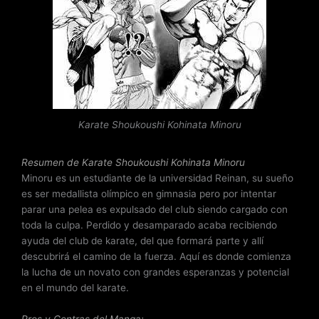
o
r
a
d
o
c
o
n
Karate Shoukoushi Kohinata Minoru
3
d
e
Resumen de Karate Shoukoushi Kohinata Minoru
5
Minoru es un estudiante de la universidad Reinan, su sueño
es ser medallista olímpico en gimnasia pero por intentar
parar una pelea es expulsado del club siendo cargado con
toda la culpa. Perdido y desamparado acaba recibiendo
ayuda del club de karate, del que formará parte y allí
descubrirá el camino de la fuerza. Aquí es donde comienza
la lucha de un novato con grandes esperanzas y potencial
en el mundo del karate.
Pros y Contras del Manga: