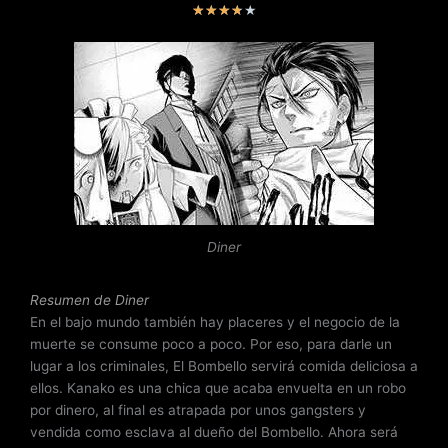
V
★
★
★
★
★
a
l
o
r
a
d
o
c
o
n
Diner
3
.
7
Resumen de Diner
d
En el bajo mundo también hay placeres y el negocio de la
e
muerte se consume poco a poco. Por eso, para darle un
5
lugar a los criminales, El Bombello servirá comida deliciosa a
ellos. Kanako es una chica que acaba envuelta en un robo
por dinero, al final es atrapada por unos gangsters y
vendida como esclava al dueño del Bombello. Ahora será