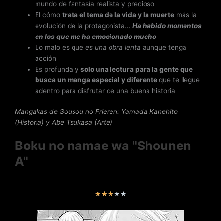
mundo de fantasía realista y precioso
El cómo
trata el tema de la vida y la muerte
más la
evolución de la protagonista…
Ha habido momentos
en los que me ha emocionado mucho
Lo malo es que
es una obra lenta
aunque tenga
acción
Es profunda y
solo una lectura para la gente que
busca un manga especial y diferente
que te llegue
adentro para disfrutar de una buena historia
Mangakas de Sousou no Frieren
: Yamada Kanehito
(Historia) y Abe Tsukasa (Arte)
Boku no namae wa "Shounen
A"
V
★
★
★
★
★
a
l