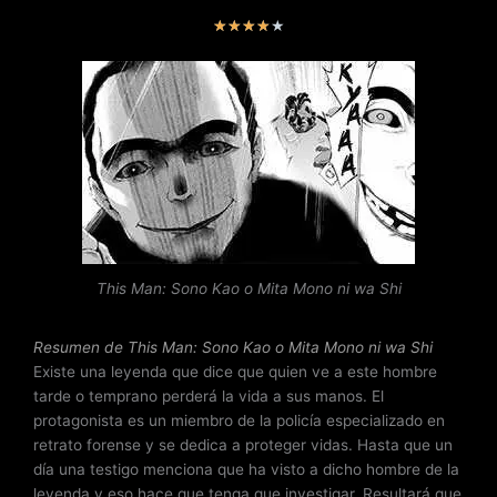
V
★
★
★
★
★
a
l
o
r
a
d
o
c
o
n
This Man: Sono Kao o Mita Mono ni wa Shi
4
d
e
Resumen de This Man: Sono Kao o Mita Mono ni wa Shi
5
Existe una leyenda que dice que quien ve a este hombre
tarde o temprano perderá la vida a sus manos. El
protagonista es un miembro de la policía especializado en
retrato forense y se dedica a proteger vidas. Hasta que un
día una testigo menciona que ha visto a dicho hombre de la
leyenda y eso hace que tenga que investigar. Resultará que