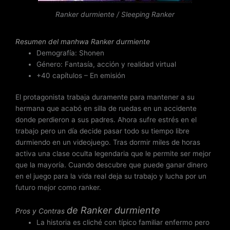
o
n
Ranker durmiente / Sleeping Ranker
2
.
Resumen del
manhwa Ranker durmiente
5
Demografía: Shonen
d
Género: Fantasía, acción y realidad virtual
e
+40 capítulos – En emisión
5
El protagonista trabaja duramente para mantener a su
hermana que acabó en silla de ruedas en un accidente
donde perdieron a sus padres. Ahora sufre estrés en el
trabajo pero un día decide pasar todo su tiempo libre
durmiendo en un videojuego. Tras dormir miles de horas
activa una clase oculta legendaria que le permite ser mejor
que la mayoría. Cuando descubre que puede ganar dinero
en el juego para la vida real deja su trabajo y lucha por un
futuro mejor como ranker.
de
Ranker durmiente
Pros y Contras
La historia es cliché con típico familiar enfermo pero