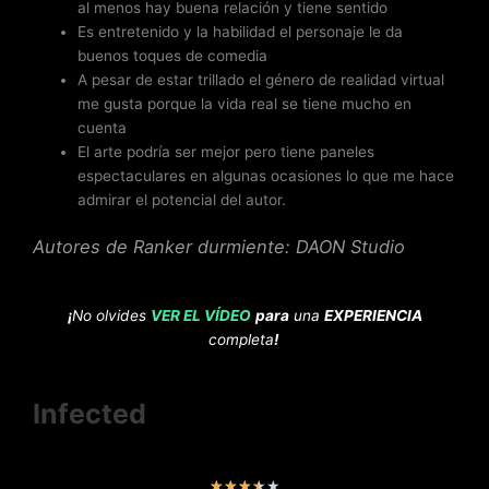
al menos hay buena relación y tiene sentido
Es entretenido y la habilidad el personaje le da
buenos toques de comedia
A pesar de estar trillado el género de realidad virtual
me gusta porque la vida real se tiene mucho en
cuenta
El arte podría ser mejor pero tiene paneles
espectaculares en algunas ocasiones lo que me hace
admirar el potencial del autor.
Autores de Ranker durmiente: DAON Studio
¡
No olvides
VER EL VÍDEO
para
una
EXPERIENCIA
completa
!
Infected
V
★
★
★
★
★