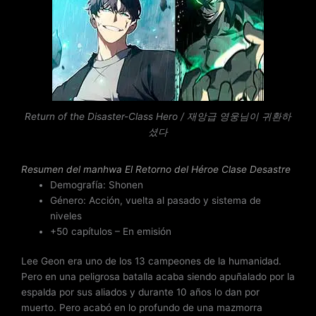
o
r
a
d
o
c
o
n
Return of the Disaster-Class Hero / 재앙급 영웅님이 귀환하
3
셨다
.
5
Resumen del
manhwa El Retorno del Héroe Clase Desastre
d
Demografía: Shonen
e
Género: Acción, vuelta al pasado y sistema de
5
niveles
+50 capítulos – En emisión
Lee Geon era uno de los 13 campeones de la humanidad.
Pero en una peligrosa batalla acaba siendo apuñalado por la
espalda por sus aliados y durante 10 años lo dan por
muerto. Pero acabó en lo profundo de una mazmorra