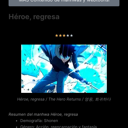
Héroe, regresa
V
★
★
★
★
★
a
l
o
r
a
d
o
c
o
n
Héroe, regresa / The Hero Returns / 영웅, 회귀하다
3
d
Resumen del
manhwa Héroe, regresa
e
Demografía: Shonen
5
Género: Acción, reencarnación y fantasía