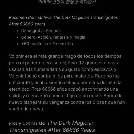
n
66666년만에 환생한 흑마법사
3
.
Resumen del
manhwa The Dark Magician Transmigrates
5
After 66666 Years
d
Demografía: Shonen
e
Género: Acción, fantasía y magia
5
+60 capítulos – En emisión
Volpnir era el más grande mago de todos los tiempos
pero el poder no era su objetivo. 12 grandes dioses
usaban a la humanidad a su gusto como esclavos y
Volpnir luchó contra ellos para matarlos. Pero no fue
suficiente y acabó siendo sellado por ellos durante la
eternidad. Tras 66666 años acabó encontrando una
salida y reencarnó como el hijo de un noble. Ahora de
nuevo planeará su venganza contra los dioses que han
vuelto de nuevo.
de
The Dark Magician
Pros y Contras
Transmigrates After 66666 Years