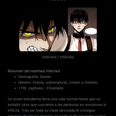
a
l
o
r
a
d
o
c
o
n
Infected / Infectee
3
.
Resumen del
manhwa Infected
5
Demografía: Seinen
d
Género: Drama, sobrenatural, crimen y misterio
e
+118 capítulos – Finalizado
5
Un joven estudiante lleva una vida normal hasta que un
extraño virus que convierte a las personas en monstruos lo
infecta. Tras ser toda su clase devorada él consigue