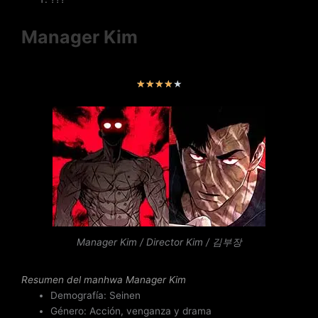
Manager Kim
V
★
★
★
★
★
a
l
o
r
a
d
o
c
o
n
Manager Kim / Director Kim / 김부장
4
d
Resumen del
manhwa Manager Kim
e
Demografía: Seinen
5
Género: Acción, venganza y drama