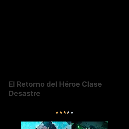
El Retorno del Héroe Clase
Desastre
V
★
★
★
★
★
a
l