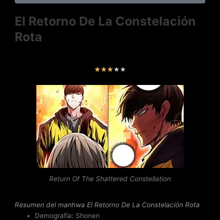
El Retorno De La Constelación
Rota
V
★
★
★
★
★
a
l
o
r
a
d
o
c
o
n
Return Of The Shattered Constellation
3
d
Resumen del
manhwa El Retorno De La Constelación Rota
e
Demografía: Shonen