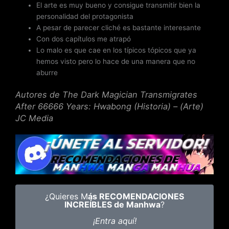
El arte es muy bueno y consigue transmitir bien la
personalidad del protagonista
A pesar de parecer cliché es bastante interesante
Con dos capítulos me atrapó
Lo malo es que cae en los típicos tópicos que ya
hemos visto pero lo hace de una manera que no
aburre
Autores de The Dark Magician Transmigrates
After 66666 Years: Hwabong (Historia) – (Arte)
JC Media
¿Quieres M
ás RECOMENDACIONES
INCREÍBLES de Manhwa
?
¡Entra aquí!