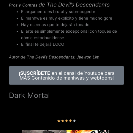
de
The Devil’s Descendants
Pros y Contras
El argumento es brutal y sobrecogedor
El manhwa es muy explicito y tiene mucho gore
Hay escenas que te dejarán tocado
El arte es simplemente excepcional con toques de
cómic estadounidense
El final te dejará LOCO
Autor de The Devil’s Descendants: Jaewon Lim
¡SUSCRÍBETE
en el canal de Youtube para
MÁS Contenido de manhwas y webtoons!
Dark Mortal
V
★
★
★
★
★
a