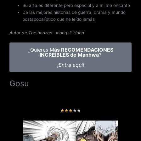
Su arte es diferente pero especial y a mi me encantó
De las mejores historias de guerra, drama y mundo
postapocalíptico que he leído jamás
Autor de The horizon: Jeong Ji-Hoon
¿Quieres M
ás RECOMENDACIONES
INCREÍBLES de Manhwa
?
¡Entra aquí!
Gosu
V
★
★
★
★
★
a
l
o
r