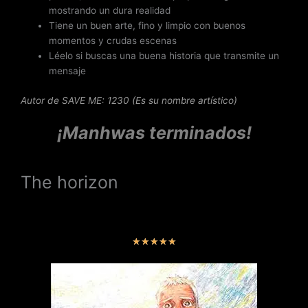
mostrando un dura realidad
Tiene un buen arte, fino y limpio con buenos
momentos y crudas escenas
Léelo si buscas una buena historia que transmite un
mensaje
Autor de SAVE ME: 1230 (Es su nombre artístico)
¡Manhwas terminados!
The horizon
V
★
★
★
★
★
a
l
o
r