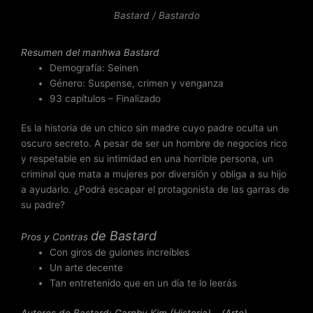
n
Bastard / Bastardo
3
.
Resumen del
manhwa Bastard
7
Demografía: Seinen
d
Género: Suspense, crimen y venganza
e
93 capítulos – Finalizado
5
Es la historia de un chico sin madre cuyo padre oculta un
oscuro secreto. A pesar de ser un hombre de negocios rico
y respetable en su intimidad en una horrible persona, un
criminal que mata a mujeres por diversión y obliga a su hijo
a ayudarlo. ¿Podrá escapar el protagonista de las garras de
su padre?
de
Bastard
Pros y Contras
Con giros de guiones increíbles
Un arte decente
Tan entretenido que en un día te lo leerás
Autores de Bastard: Carnby Kim (Historia) – (Arte)