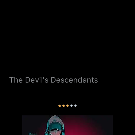
The Devil's Descendants
V
★
★
★
★
★
a
l
o
r