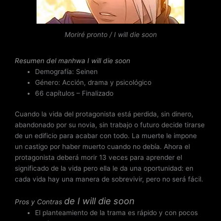
o
c
o
n
Moriré pronto / I will die soon
4
.
Resumen del
manhwa I will die soon
5
Demografía: Seinen
d
Género: Acción, drama y psicológico
e
66 capítulos – Finalizado
5
Cuando la vida del protagonista está perdida, sin dinero,
abandonado por su novia, sin trabajo o futuro decide tirarse
de un edificio para acabar con todo. La muerte le impone
un castigo por haber muerto cuando no debía. Ahora el
protagonista deberá morir 13 veces para aprender el
significado de la vida pero ella le da una oportunidad: en
cada vida hay una manera de sobrevivir, pero no será fácil.
de
I will die soon
Pros y Contras
El planteamiento de la trama es rápido y con pocos