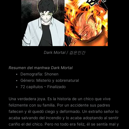
l
o
r
a
d
o
c
o
n
Dark Mortal / 검은인간
4
d
Resumen del
manhwa Dark Mortal
e
Demografía: Shonen
5
Género: Misterio y sobrenatural
72 capítulos – Finalizado
Una verdadera joya. Es la historia de un chico que vive
felizmente con su familia. Por un accidente sus padres
fallecen y él quedó ciego y deformado. Un extraño señor lo
acaba salvando del incendio y lo acaba adoptando al sentir
cariño el del chico. Pero no todo era feliz, él se sentía mal y