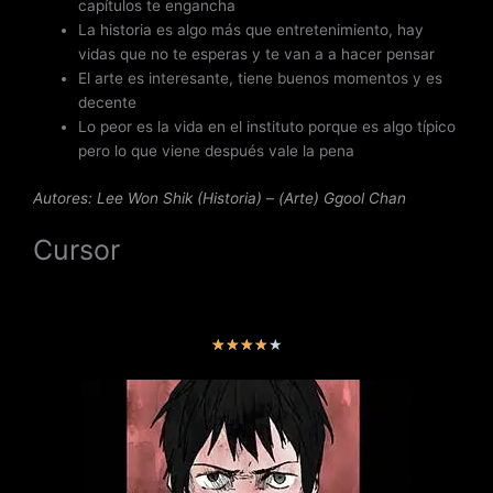
capítulos te engancha
La historia es algo más que entretenimiento, hay
vidas que no te esperas y te van a a hacer pensar
El arte es interesante, tiene buenos momentos y es
decente
Lo peor es la vida en el instituto porque es algo típico
pero lo que viene después vale la pena
Autores: Lee Won Shik (Historia) – (Arte) Ggool Chan
Cursor
V
★
★
★
★
★
a
l
o
r
a
d