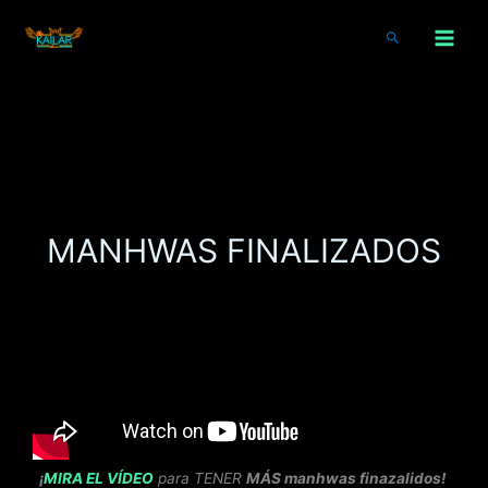
Ir
al
Buscar
contenido
MANHWAS FINALIZADOS
¡
MIRA EL VÍDEO
para TENER
MÁS manhwas finazalidos!