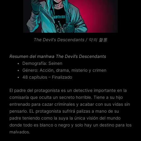
a
d
o
c
o
n
The Devil's Descendants / 악의 혈통
3
d
Resumen del
manhwa The Devil’s Descendants
e
Demografía: Seinen
5
Género: Acción, drama, misterio y crimen
48 capítulos – Finalizado
El padre del protagonista es un detective importante en la
comisaría que oculta un secreto horrible. Tiene a su hijo
entrenado para cazar criminales y acabar con sus vidas sin
pensarlo. EL protagonista sufrirá palizas a mano de su
padre teniendo como la suya la única visión del mundo
donde todo es blanco o negro y solo hay un destino para los
malvados.