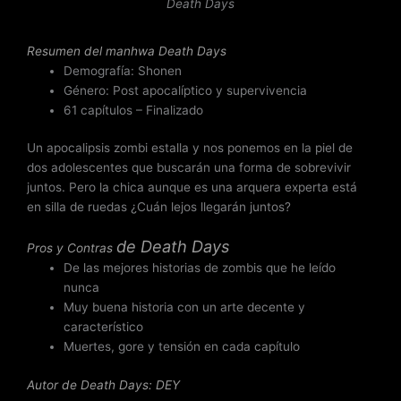
n
Death Days
3
.
Resumen del
manhwa Death Days
8
Demografía: Shonen
d
Género: Post apocalíptico y supervivencia
e
61 capítulos – Finalizado
5
Un apocalipsis zombi estalla y nos ponemos en la piel de
dos adolescentes que buscarán una forma de sobrevivir
juntos. Pero la chica aunque es una arquera experta está
en silla de ruedas ¿Cuán lejos llegarán juntos?
de
Death Days
Pros y Contras
De las mejores historias de zombis que he leído
nunca
Muy buena historia con un arte decente y
característico
Muertes, gore y tensión en cada capítulo
Autor de Death Days: DEY