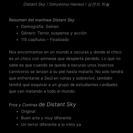
Distant Sky / Simyeonui Haneul / 심연의 하늘
3
.
5
Resumen del
manhwa Distant Sky
d
Demografía: Seinen
e
Género: Terror, suspense y acción
5
115 capítulos – Finalizado
Nos encontramos en un mundo a oscuras y donde el chico
es un chico con amnesia que despierta perdido. Lo que no
sabe es que cuando se queda a oscuras unos insectos
carnívoros se lanzan a su piel hasta matarlo. No solo tendrá
que enfrentarse a Seúl en ruinas y sobrevivir, también
tendrá que esquivar a un grupo de estudiantes caníbales
que van matando a todo el mundo.
de
Distant Sky
Pros y Contras
Original
Buen arte y muy diferente
Un terror diferente a lo visto ya