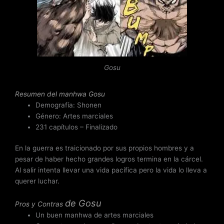
a
d
o
c
o
n
Gosu
3
d
Resumen del
manhwa Gosu
e
Demografía: Shonen
5
Género: Artes marciales
231 capítulos – Finalizado
En la guerra es traicionado por sus propios hombres y a
pesar de haber hecho grandes logros termina en la cárcel.
Al salir intenta llevar una vida pacífica pero la vida lo lleva a
querer luchar.
de
Gosu
Pros y Contras
Un buen manhwa de artes marciales