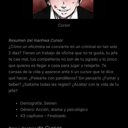
o
c
o
n
Cursor
4
d
Resumen del
manhwa Cursor
e
¿Cómo un oficinista se convierte en un criminal en tan solo
5
2 días? Tienes un trabajo de oficina que no te gusta, tu jefe
te cae mal, tus compañeros no son de tu agrado y lo único
que quieres es llegar a casa para jugar y relajarte. Te
cansas de la vida y aparece ante ti un cursor que te dice
qué hacer. ¿Pelearte con pandilleros? Sin pensarlo ¿Fumar y
beber? ¿Saltarte todas las reglas? ¿Acabar con la vida de tu
jefe?
Demografía: Seinen
Género: Acción, drama y psicológico
43 capítulos – Finalizado
de
Cursor