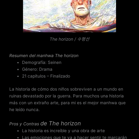
a
d
o
c
o
n
The horizon / 수평선
5
d
Resumen del
manhwa The horizon
e
Demografía: Seinen
5
Género: Drama
21 capítulos – Finalizado
La historia de cómo dos niños sobreviven a un mundo en
ruinas devastado por la guerra. Para muchos una historia
más con un extraño arte, para mi es el mejor manhwa que
he leído nunca.
de
The horizon
Pros y Contras
La historia es increíble y una obra de arte
Las emociones que te va a hacer sentir te marcarán