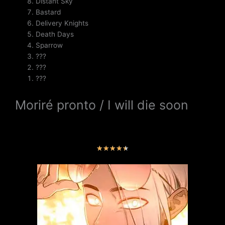
Distant Sky
Bastard
Delivery Knights
Death Days
Sparrow
???
???
???
Moriré pronto / I will die soon
V
★
★
★
★
★
a
l
o
r
a
d