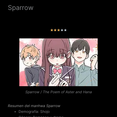
Sparrow
V
★
★
★
★
★
a
l
o
r
a
d
o
c
o
n
Sparrow / The Poem of Aster and Hana
3
d
e
Resumen del
manhwa Sparrow
5
Demografía: Shojo