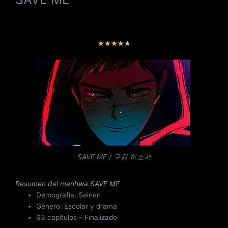
V
★
★
★
★
★
a
l
o
r
a
d
o
c
o
n
SAVE ME / 구원 하소서
4
d
Resumen del
manhwa SAVE ME
e
Demografía: Seinen
5
Género: Escolar y drama
63 capítulos – Finalizado