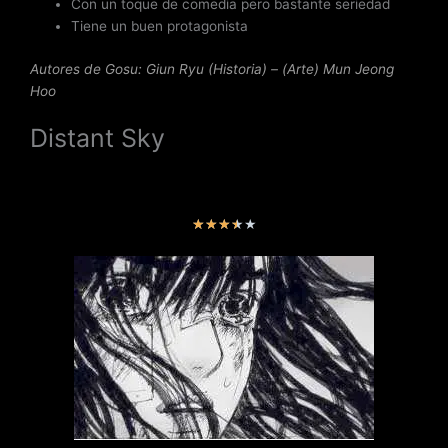
Con un toque de comedia pero bastante seriedad
Tiene un buen protagonista
Autores de Gosu: Giun Ryu (Historia) – (Arte) Mun Jeong
Hoo
Distant Sky
V
★
★
★
★
★
a
l
o
r
a
d
o
c
o
n