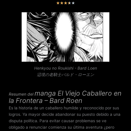
V
★
★
★
★
★
a
l
o
r
a
d
o
c
o
n
Henkyou no Roukishi - Bard Loen
3
辺境の老騎士バルド・ローエン
.
5
manga
El Viejo Caballero en
d
Resumen del
la Frontera – Bard Roen
e
5
Es la historia de un caballero humilde y reconocido por sus
logros. Ya mayor decide abandonar su puesto debido a una
disputa política. Para evitar causar problemas se ve
obligado a renunciar comienza su última aventura ¿pero