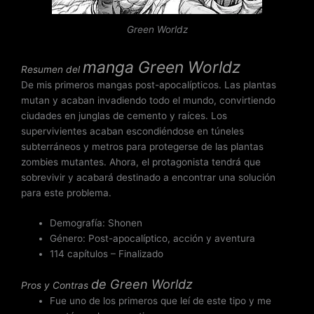
o
n
Green Worldz
4
d
manga
Green Worldz
Resumen del
e
De mis primeros mangas post-apocalípticos. Las plantas
5
mutan y acaban invadiendo todo el mundo, convirtiendo
ciudades en junglas de cemento y raíces. Los
supervivientes acaban escondiéndose en túneles
subterráneos y metros para protegerse de las plantas
zombies mutantes. Ahora, el protagonista tendrá que
sobrevivir y acabará destinado a encontrar una solución
para este problema.
Demografía: Shonen
Género: Post-apocalíptico, acción y aventura
114 capítulos – Finalizado
de
Green Worldz
Pros y Contras
Fue uno de los primeros que leí de este tipo y me