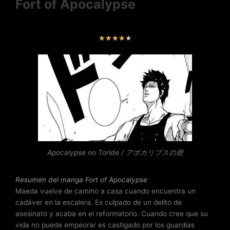
Fort of Apocalypse
V
★
★
★
★
★
a
l
o
r
a
d
o
c
o
n
Apocalypse no Toride / アポカリプスの砦
4
d
Resumen del
manga Fort of Apocalypse
e
Maeda vuelve de camino a casa cuando encuentra un
5
cadáver en la escalera. Es culpado de un delito de
asesinato y acaba en el reformatorio. Cuando cree que su
vida no puede empeorar es castigado por los guardias