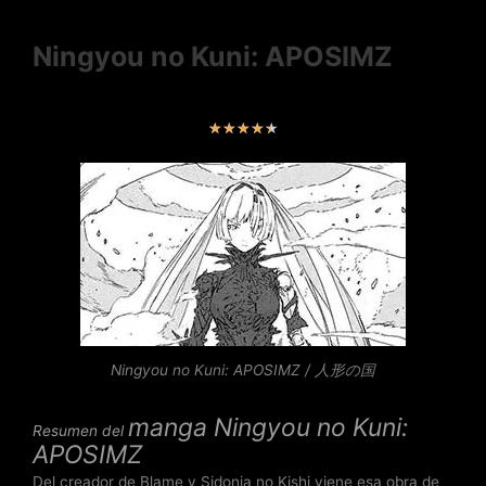
Ningyou no Kuni: APOSIMZ
V
★
★
★
★
★
a
l
o
r
a
d
o
c
o
n
Ningyou no Kuni: APOSIMZ / 人形の国
4
.
manga
Ningyou no Kuni:
Resumen del
5
APOSIMZ
d
Del creador de Blame y Sidonia no Kishi viene esa obra de
e