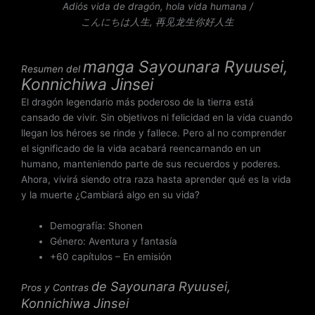
n
Adiós vida de dragón, hola vida humana /
2
こんにちは人生, 再见龙生你好人生
.
5
manga
Sayounara Ryuusei,
d
Resumen del
Konnichiwa Jinsei
e
5
El dragón legendario más poderoso de la tierra está
cansado de vivir. Sin objetivos ni felicidad en la vida cuando
llegan los héroes se rinde y fallece. Pero al no comprender
el significado de la vida acabará reencarnando en un
humano, manteniendo parte de sus recuerdos y poderes.
Ahora, vivirá siendo otra raza hasta aprender qué es la vida
y la muerte ¿Cambiará algo en su vida?
Demografía: Shonen
Género: Aventura y fantasía
+60 capítulos – En emisión
de
Sayounara Ryuusei,
Pros y Contras
Konnichiwa Jinsei