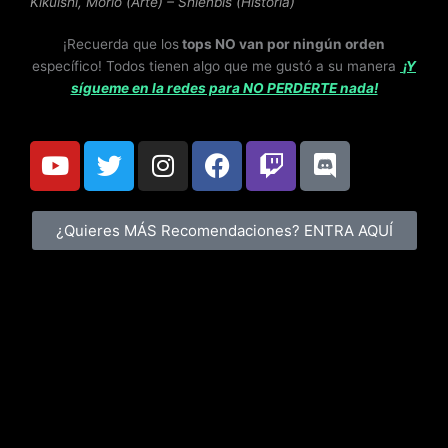
Kikuishi, Morio (Arte) – Shienbis (Historia)
¡Recuerda que los
tops NO van por ningún orden
específico! Todos tienen algo que me gustó a su manera
¡Y
sígueme en la redes para NO PERDERTE nada!
Y
T
I
F
T
D
o
w
n
a
w
i
u
i
s
c
i
s
t
t
t
e
t
c
¿Quieres MÁS Recomendaciones? ENTRA AQUÍ
u
t
a
b
c
o
b
e
g
o
h
r
e
r
r
o
d
a
k
m