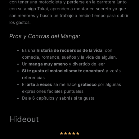
e
con tener una motocicleta y perderse en la carretera junto
5
con su amigo Takai, aprenden a montar en secreto ya que
son menores y busca un trabajo a medio tiempo para cubrir
los gastos.
Pros y Contras del Manga:
Es una
historia de recuerdos de la vida
, con
comedia, romance, sueños y la vida de alguien.
Un
manga muy ameno
y divertido de leer
Si te gusta el motociclismo te encantará
y verás
referencias
El
arte
a veces
se me hace
grotesco
por algunas
expresiones faciales puntuales
Dale 6 capítulos y sabrás si te gusta
Hideout
V
★
★
★
★
★