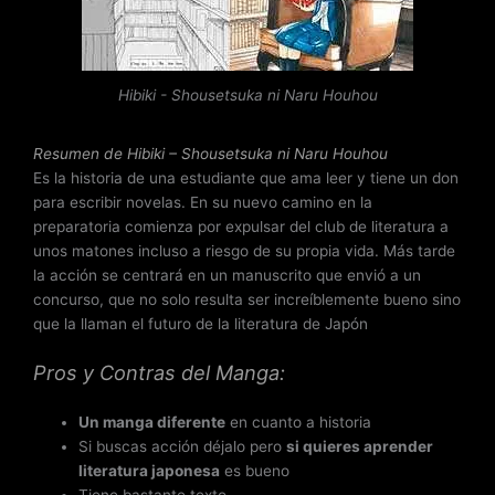
o
c
o
n
Hibiki - Shousetsuka ni Naru Houhou
3
.
3
Resumen de Hibiki – Shousetsuka ni Naru Houhou
d
Es la historia de una estudiante que ama leer y tiene un don
e
para escribir novelas. En su nuevo camino en la
5
preparatoria comienza por expulsar del club de literatura a
unos matones incluso a riesgo de su propia vida. Más tarde
la acción se centrará en un manuscrito que envió a un
concurso, que no solo resulta ser increíblemente bueno sino
que la llaman el futuro de la literatura de Japón
Pros y Contras del Manga:
Un manga diferente
en cuanto a historia
Si buscas acción déjalo pero
si quieres aprender
literatura japonesa
es bueno