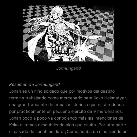
a
l
o
r
a
d
o
c
o
n
Jormungand
3
.
5
Resumen de Jormungand
d
Jonah es un niño soldado que por motivos del destino
e
termina trabajando como mercenario para Koko Hekmatyar,
5
una gran traficante de armas misteriosa que está rodeada
por prácticamente un pequeño ejército de 9 mercenarios.
Jonah poco a poco va conociendo más las intenciones de
Koko e iremos descubriendo algo que oculta. Por otra parte
el pasado de Jonah es duro ¿Cómo acaba un niño siendo un