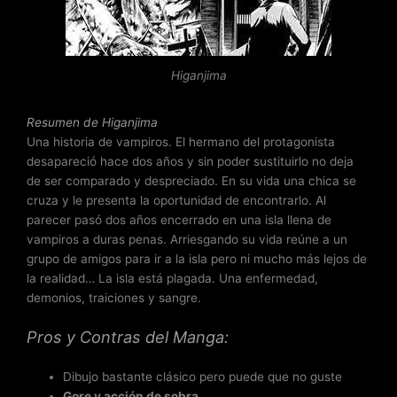
o
c
o
n
Higanjima
3
.
9
Resumen de Higanjima
d
Una historia de vampiros. El hermano del protagonista
e
desapareció hace dos años y sin poder sustituirlo no deja
5
de ser comparado y despreciado. En su vida una chica se
cruza y le presenta la oportunidad de encontrarlo. Al
parecer pasó dos años encerrado en una isla llena de
vampiros a duras penas. Arriesgando su vida reúne a un
grupo de amigos para ir a la isla pero ni mucho más lejos de
la realidad… La isla está plagada. Una enfermedad,
demonios, traiciones y sangre.
Pros y Contras del Manga:
Dibujo bastante clásico pero puede que no guste
Gore y acción de sobra