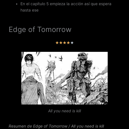
En el capítulo 5 empieza la acción así que espera
hasta ese
Edge of Tomorrow
V
★
★
★
★
★
a
l
o
r
a
d
o
c
o
n
All you need is kill
4
d
e
Resumen de Edge of Tomorrow / All you need is kill