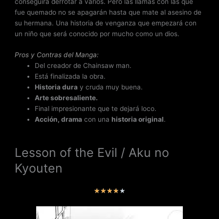
conseguirá derrotar a varios. Pero las llamas con las que
fue quemado no se apagarán hasta que mate al asesino de
su hermana. Una historia de venganza que empezará con
un niño que será conocido por mucho como un dios.
Pros y Contras del Manga:
Del creador de Chainsaw man.
Está finalizada la obra.
Historia dura
y cruda muy buena.
Arte sobresaliente.
Final impresionante que te dejará loco.
Acción, drama
con una
historia original
.
Lesson of the Evil / Aku no
Kyouten
V
★
★
★
★
★
a
l