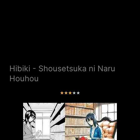
Hibiki - Shousetsuka ni Naru
Houhou
V
★
★
★
★
★
a
l
o
r
a
d