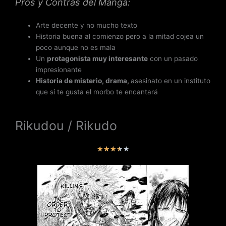
Pros y Contras del Manga:
Arte decente y no mucho texto
Historia buena al comienzo pero a la mitad cojea un
poco aunque no es mala
Un
protagonista muy interesante
con un pasado
impresionante
Historia de misterio, drama,
asesinato en un instituto
que si te gusta el morbo te encantará
Rikudou / Rikudo
V
★
★
★
★
★
a
l
o
r
a
d