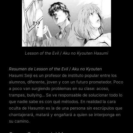
o
r
a
d
o
c
o
n
Lesson of the Evil / Aku no Kyouten Hasumi
3
.
8
Resumen de Lesson of the Evil / Aku no Kyouten
d
Hasumi Seiji es un profesor de instituto popular entre los
e
alumnos, diferente, joven y con un futuro prometedor. Poco
5
a poco van surgiendo problemas en su clase: acoso,
trampas, bullying… Se ve responsable de solucionar todo lo
que nadie sabe es con qué métodos. En realidad la cara
oculta de Hasumin es la de una persona sin escrúpulos que
chantajerará, matará y engañará a quien se interponga en
su camino.