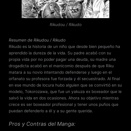
o
c
o
n
Rikudou / Rikudo
3
.
5
Resumen de Rikudou / Rikudo
d
Rikudo es la historia de un niño que desde bien pequeño ha
e
aprendido la dureza de la vida. Su padre acabó con su
5
propia vida por no poder pagar una deuda, su madre una
drogadicta acabó en el manicomio después de que Riku
matara a su novio intentando defenderse y luego en el
orfanato su profesora fue forzada y él secuestrado. Al final
en ese mundo de locura hubo alguien que se convirtió en su
modelo, Tokorozawa, que fue un yakuza ex boxeador que le
salvó la vida en dos ocasiones. Ahora su objetivo mientras
crece es ser boxeador profesional y tener unos puños que
puedan defenderlo a él y a su gente querida.
Pros y Contras del Manga: