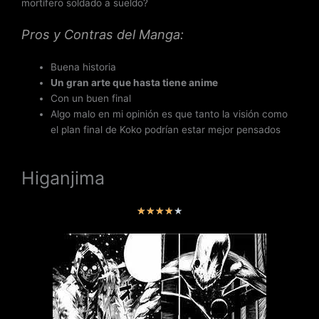
mortífero soldado a sueldo?
Pros y Contras del Manga:
Buena historia
Un gran arte que hasta tiene anime
Con un buen final
Algo malo en mi opinión es que tanto la visión como
el plan final de Koko podrían estar mejor pensados
Higanjima
V
★
★
★
★
★
a
l
o
r
a
d