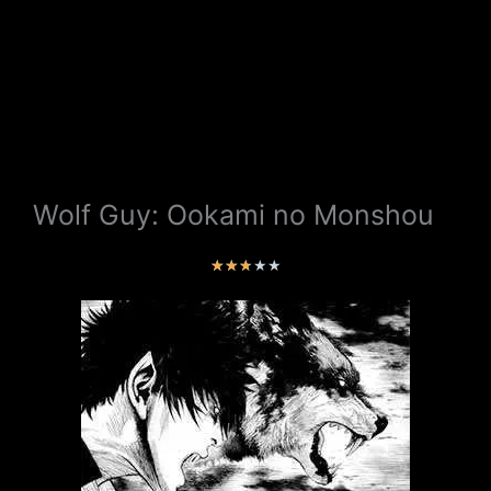
Wolf Guy: Ookami no Monshou
V
★
★
★
★
★
a
l
o
r
a
d
o
c
o