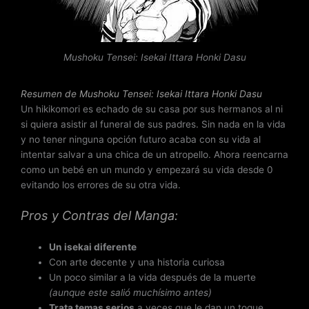
c
o
n
Mushoku Tensei: Isekai Ittara Honki Dasu
3
.
5
Resumen de Mushoku Tensei: Isekai Ittara Honki Dasu
d
Un hikikomori es echado de su casa por sus hermanos al ni
e
si quiera asistir al funeral de sus padres. Sin nada en la vida
5
y no tener ninguna opción futuro acaba con su vida al
intentar salvar a una chica de un atropello. Ahora reencarna
como un bebé en un mundo y empezará su vida desde 0
evitando los errores de su otra vida.
Pros y Contras del Manga:
Un isekai diferente
Con arte decente y una historia curiosa
Un poco similar a la vida después de la muerte
(aunque este salió muchísimo antes)
Trata temas serios
a veces que le dan un toque