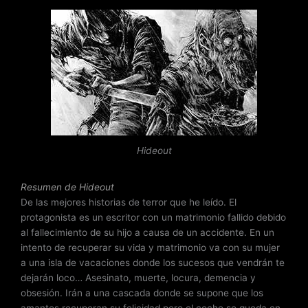
a
l
o
r
a
d
o
c
o
n
Hideout
4
.
7
Resumen de Hideout
d
De las mejores historias de terror que he leído. El
e
protagonista es un escritor con un matrimonio fallido debido
5
al fallecimiento de su hijo a causa de un accidente. En un
intento de recuperar su vida y matrimonio va con su mujer
a una isla de vacaciones donde los sucesos que vendrán te
dejarán loco… Asesinato, muerte, locura, demencia y
obsesión. Irán a una cascada donde se supone que los
amantes recuperan su felicidad pero el coche se queda en