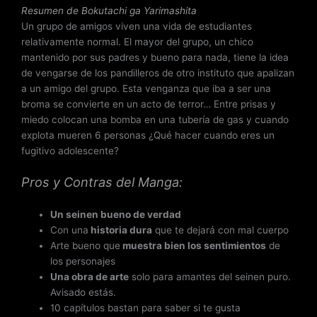
7
Resumen de Bokutachi ga Yarimashita
d
Un grupo de amigos viven una vida de estudiantes
e
relativamente normal. El mayor del grupo, un chico
5
mantenido por sus padres y bueno para nada, tiene la idea
de vengarse de los pandilleros de otro instituto que apalizan
a un amigo del grupo. Esta venganza que iba a ser una
broma se convierte en un acto de terror… Entre prisas y
miedo colocan una bomba en una tubería de gas y cuando
explota mueren 6 personas ¿Qué hacer cuando eres un
fugitivo adolescente?
Pros y Contras del Manga:
Un seinen bueno de verdad
Con una
historia dura
que te dejará con mal cuerpo
Arte bueno que
muestra bien los sentimientos
de
los personajes
Una obra de arte
solo para amantes del seinen puro.
Avisado estás.
10 capítulos bastan para saber si te gusta