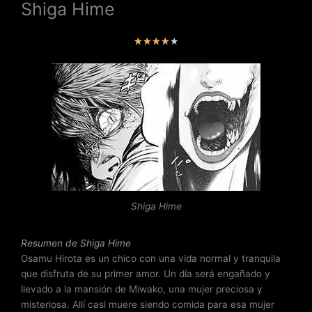
Shiga Hime
V
★
★
★
★
★
a
l
o
r
a
d
o
c
o
n
Shiga Hime
4
.
2
Resumen de Shiga Hime
d
Osamu Hirota es un chico con una vida normal y tranquila
e
que disfruta de su primer amor. Un día será engañado y
5
llevado a la mansión de Miwako, una mujer preciosa y
misteriosa. Allí casi muere siendo comida para esa mujer