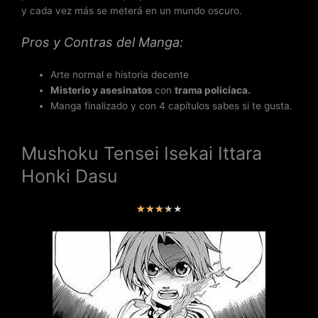
y cada vez más se meterá en un mundo oscuro.
Pros y Contras del Manga:
Arte normal e historia decente
Misterio y asesinatos
con
trama policíaca.
Manga finalizado y con 4 capítulos sabes si te gusta.
Mushoku Tensei Isekai Ittara
Honki Dasu
V
★
★
★
★
★
a
l
o
r
a
d
o