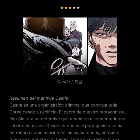
V
★
★
★
★
★
a
l
o
r
a
d
o
c
o
n
Castle / 캐슬
3
.
6
Resumen del
manhwa Castle
d
Castle es una organización criminal que controla toda
e
Corea desde su edificio. El padre de nuestro protagonista,
5
Kim Sin, era un detective que acabó en el cementerio por
saber demasiado. Desde entonces el protagonista se ha
entrenado como asesino en los bajos fondos, porque el
fuego se combate con fuego. Ahora su maestro acaba