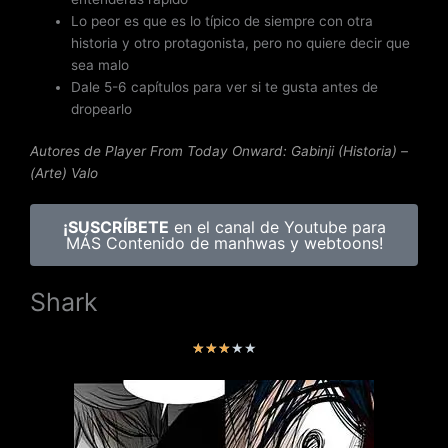
Lo peor es que es lo típico de siempre con otra
historia y otro protagonista, pero no quiere decir que
sea malo
Dale 5-6 capítulos para ver si te gusta antes de
dropearlo
Autores de Player From Today Onward: Gabinji (Historia) –
(Arte) Valo
¡SUSCRÍBETE
en el canal de Youtube para
MÁS Contenido de manhwas y webtoons!
Shark
V
★
★
★
★
★
a
l
o
r