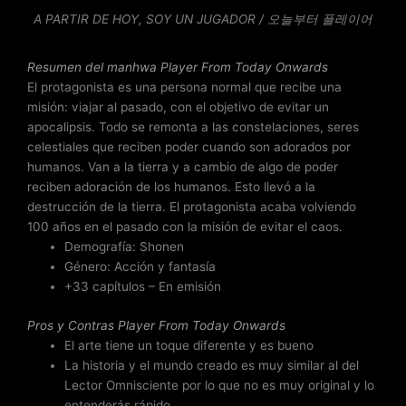
n
A PARTIR DE HOY, SOY UN JUGADOR / 오늘부터 플레이어
3
d
e
Resumen del
manhwa Player From Today Onwards
5
El protagonista es una persona normal que recibe una
misión: viajar al pasado, con el objetivo de evitar un
apocalipsis. Todo se remonta a las constelaciones, seres
celestiales que reciben poder cuando son adorados por
humanos. Van a la tierra y a cambio de algo de poder
reciben adoración de los humanos. Esto llevó a la
destrucción de la tierra. El protagonista acaba volviendo
100 años en el pasado con la misión de evitar el caos.
Demografía: Shonen
Género: Acción y fantasía
+33 capítulos – En emisión
Pros y Contras Player From Today Onwards
El arte tiene un toque diferente y es bueno
La historia y el mundo creado es muy similar al del
Lector Omnisciente por lo que no es muy original y lo
entenderás rápido