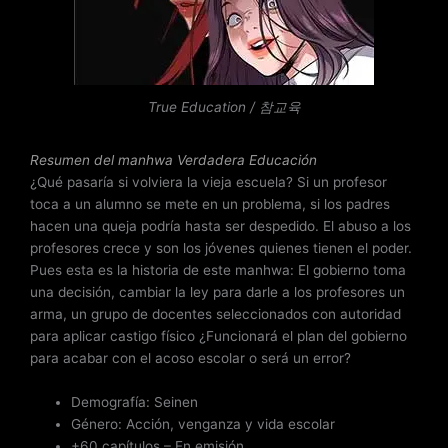
d
o
c
o
n
True Education / 참교육
4
d
e
Resumen del
manhwa Verdadera Educación
5
¿Qué pasaría si volviera la vieja escuela? Si un profesor
toca a un alumno se mete en un problema, si los padres
hacen una queja podría hasta ser despedido. El abuso a los
profesores crece y son los jóvenes quienes tienen el poder.
Pues esta es la historia de este manhwa: El gobierno toma
una decisión, cambiar la ley para darle a los profesores un
arma, un grupo de docentes seleccionados con autoridad
para aplicar castigo físico ¿Funcionará el plan del gobierno
para acabar con el acoso escolar o será un error?
Demografía: Seinen
Género: Acción, venganza y vida escolar
+60 capítulos – En emisión