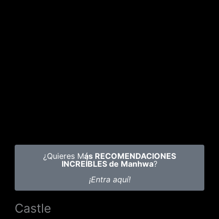
¿Quieres M
ás RECOMENDACIONES
INCREÍBLES de Manhwa
?
¡Entra aquí!
Castle