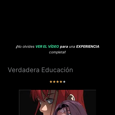
¡
No olvides
VER EL VÍDEO
para
una
EXPERIENCIA
completa
!
Verdadera Educación
V
★
★
★
★
★
a
l
o
r
a