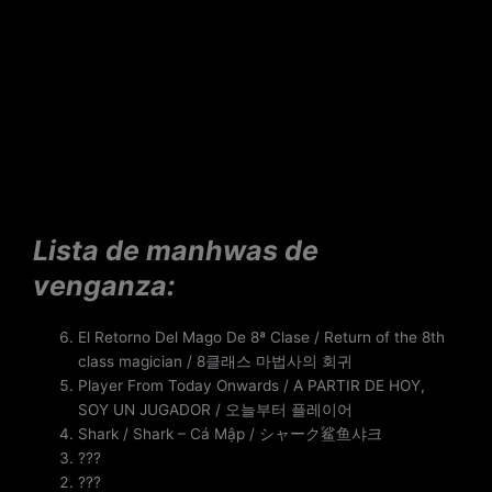
Lista de manhwas de
venganza:
El Retorno Del Mago De 8ª Clase / Return of the 8th
class magician / 8클래스 마법사의 회귀
Player From Today Onwards / A PARTIR DE HOY,
SOY UN JUGADOR / 오늘부터 플레이어
Shark / Shark – Cá Mập / シャーク鲨鱼샤크
???
???