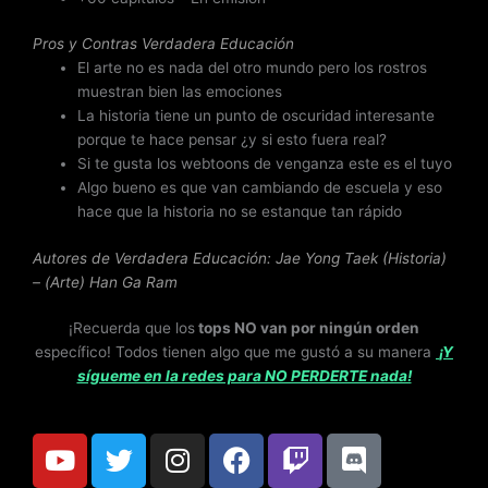
Pros y Contras Verdadera Educación
El arte no es nada del otro mundo pero los rostros
muestran bien las emociones
La historia tiene un punto de oscuridad interesante
porque te hace pensar ¿y si esto fuera real?
Si te gusta los webtoons de venganza este es el tuyo
Algo bueno es que van cambiando de escuela y eso
hace que la historia no se estanque tan rápido
Autores de Verdadera Educación: Jae Yong Taek (Historia)
– (Arte) Han Ga Ram
¡Recuerda que los
tops NO van por ningún orden
específico! Todos tienen algo que me gustó a su manera
¡Y
sígueme en la redes para NO PERDERTE nada!
Y
T
I
F
T
D
o
w
n
a
w
i