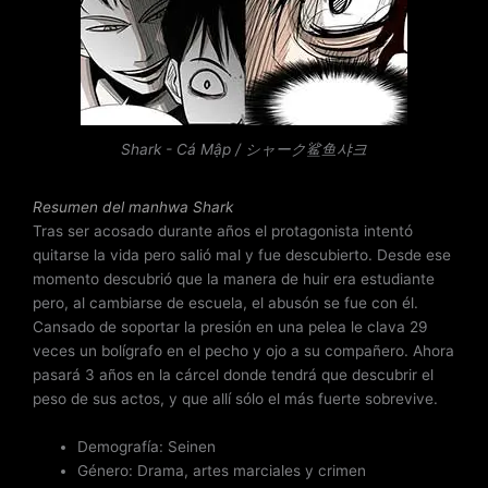
a
d
o
c
o
n
Shark - Cá Mập / シャーク鲨鱼샤크
3
d
e
Resumen del
manhwa Shark
5
Tras ser acosado durante años el protagonista intentó
quitarse la vida pero salió mal y fue descubierto. Desde ese
momento descubrió que la manera de huir era estudiante
pero, al cambiarse de escuela, el abusón se fue con él.
Cansado de soportar la presión en una pelea le clava 29
veces un bolígrafo en el pecho y ojo a su compañero. Ahora
pasará 3 años en la cárcel donde tendrá que descubrir el
peso de sus actos, y que allí sólo el más fuerte sobrevive.
Demografía: Seinen
Género: Drama, artes marciales y crimen