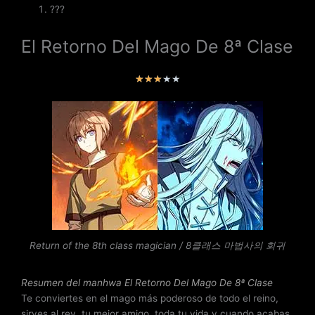
???
El Retorno Del Mago De 8ª Clase
V
★
★
★
★
★
a
l
o
r
a
d
o
c
o
n
Return of the 8th class magician / 8클래스 마법사의 회귀
3
d
e
Resumen del
manhwa
El Retorno Del Mago De 8ª Clase
5
Te conviertes en el mago más poderoso de todo el reino,
sirves al rey, tu mejor amigo, toda tu vida y cuando acabas