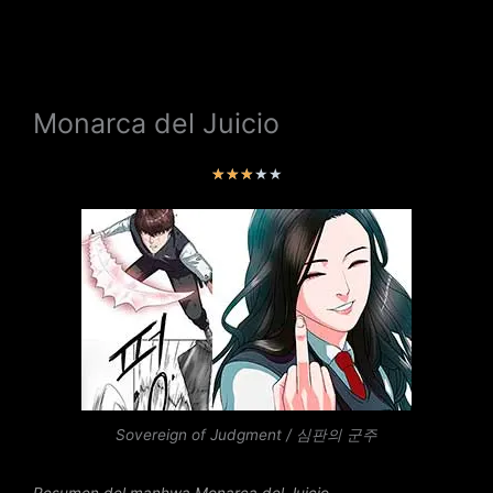
Monarca del Juicio
V
★
★
★
★
★
a
l
o
r
a
d
o
c
o
n
Sovereign of Judgment / 심판의 군주
3
d
e