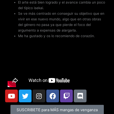
El arte está bien logrado y el avance cambia un poco
del típico isekai.
Se ve más centrado en conseguir su objetivo que en
vivir en ese nuevo mundo, algo que en otras obras
del género no pasa ya que pierde el foco del
argumento a expensas de alargarla.
Me ha gustado y os lo recomiendo de corazón.
Y
T
I
F
T
D
o
w
n
a
w
i
u
i
s
c
i
s
SUSCRIBETE para MÁS mangas de venganza
t
t
t
e
t
c