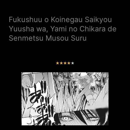
Fukushuu o Koinegau Saikyou
Yuusha wa, Yami no Chikara de
Senmetsu Musou Suru
V
★
★
★
★
★
a
l
o
r
a
d
o
c
o
n