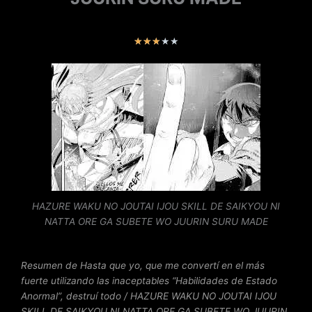
V
★
★
★
★
★
a
l
o
r
a
d
o
c
o
n
HAZURE WAKU NO JOUTAI IJOU SKILL DE SAIKYOU NI
3
NATTA ORE GA SUBETE WO JUURIN SURU MADE
d
e
5
Resumen de Hasta que yo, que me convertí en el más
fuerte utilizando las inaceptables “Habilidades de Estado
Anormal”, destruí todo / HAZURE WAKU NO JOUTAI IJOU
SKILL DE SAIKYOU NI NATTA ORE GA SUBETE WO JUURIN