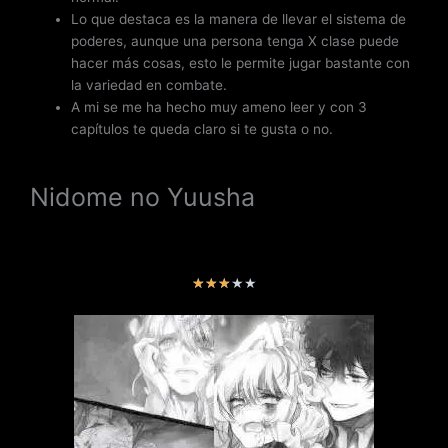
Lo que destaca es la manera de llevar el sistema de
poderes, aunque una persona tenga X clase puede
hacer más cosas, esto le permite jugar bastante con
la variedad en combate.
A mi se me ha hecho muy ameno leer y con 3
capítulos te queda claro si te gusta o no.
Nidome no Yuusha
V
★
★
★
★
★
a
l
o
r
a
d
o