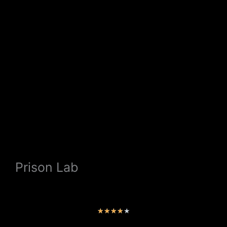
Prison Lab
V
★
★
★
★
★
a