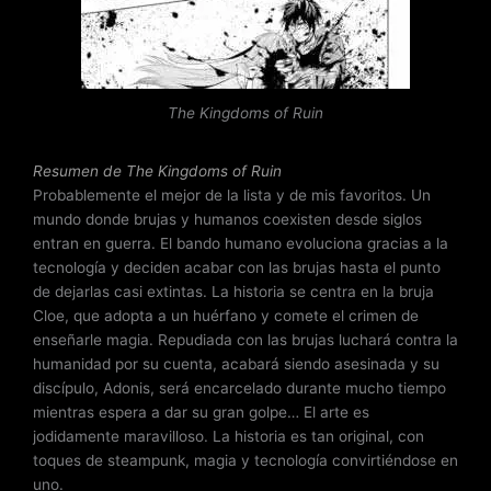
o
c
o
n
The Kingdoms of Ruin
4
.
6
Resumen de The Kingdoms of Ruin
d
Probablemente el mejor de la lista y de mis favoritos. Un
e
mundo donde brujas y humanos coexisten desde siglos
5
entran en guerra. El bando humano evoluciona gracias a la
tecnología y deciden acabar con las brujas hasta el punto
de dejarlas casi extintas. La historia se centra en la bruja
Cloe, que adopta a un huérfano y comete el crimen de
enseñarle magia. Repudiada con las brujas luchará contra la
humanidad por su cuenta, acabará siendo asesinada y su
discípulo, Adonis, será encarcelado durante mucho tiempo
mientras espera a dar su gran golpe… El arte es
jodidamente maravilloso. La historia es tan original, con
toques de steampunk, magia y tecnología convirtiéndose en
uno.