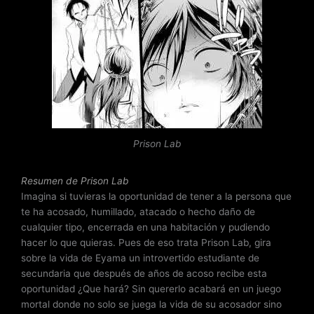
l
o
r
a
d
o
c
o
n
Prison Lab
3
.
9
Resumen de Prison Lab
d
Imagina si tuvieras la oportunidad de tener a la persona que
e
te ha acosado, humillado, atacado o hecho daño de
5
cualquier tipo, encerrada en una habitación y pudiendo
hacer lo que quieras. Pues de eso trata Prison Lab, gira
sobre la vida de Eyama un introvertido estudiante de
secundaria que después de años de acoso recibe esta
oportunidad ¿Que hará? Sin quererlo acabará en un juego
mortal donde no solo se juega la vida de su acosador sino