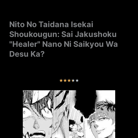
Nito No Taidana Isekai
Shoukougun: Sai Jakushoku
"Healer" Nano Ni Saikyou Wa
Desu Ka?
V
★
★
★
★
★
a
l
o
r
a
d
o
c