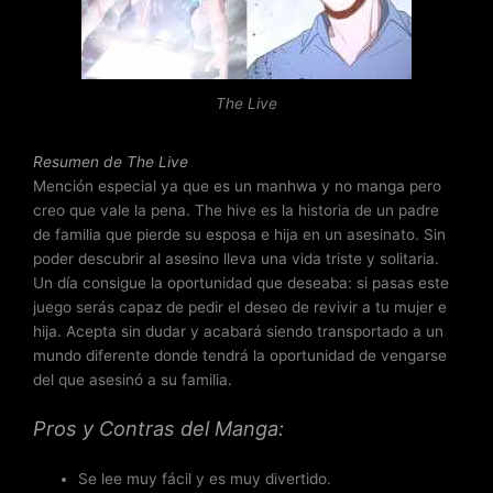
o
c
o
n
The Live
3
.
5
Resumen de The Live
d
Mención especial ya que es un manhwa y no manga pero
e
creo que vale la pena. The hive es la historia de un padre
5
de familia que pierde su esposa e hija en un asesinato. Sin
poder descubrir al asesino lleva una vida triste y solitaria.
Un día consigue la oportunidad que deseaba: si pasas este
juego serás capaz de pedir el deseo de revivir a tu mujer e
hija. Acepta sin dudar y acabará siendo transportado a un
mundo diferente donde tendrá la oportunidad de vengarse
del que asesinó a su familia.
Pros y Contras del Manga:
Se lee muy fácil y es muy divertido.