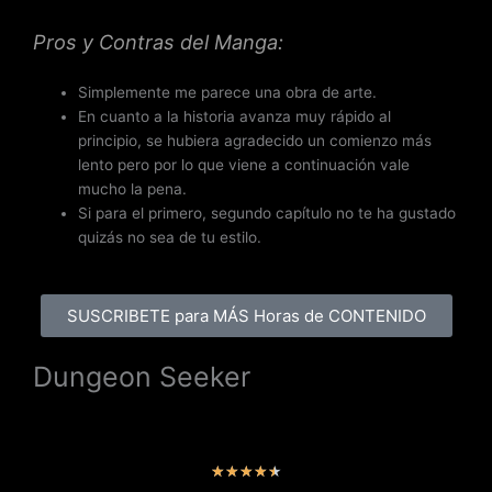
Pros y Contras del Manga:
Simplemente me parece una obra de arte.
En cuanto a la historia avanza muy rápido al
principio, se hubiera agradecido un comienzo más
lento pero por lo que viene a continuación vale
mucho la pena.
Si para el primero, segundo capítulo no te ha gustado
quizás no sea de tu estilo.
SUSCRIBETE para MÁS Horas de CONTENIDO
Dungeon Seeker
V
★
★
★
★
★