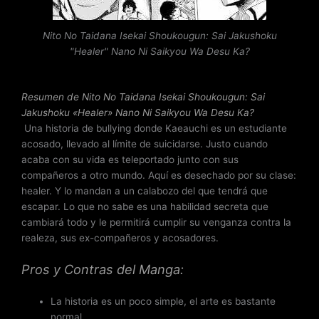
o
n
Nito No Taidana Isekai Shoukougun: Sai Jakushoku
3
"Healer" Nano Ni Saikyou Wa Desu Ka?
.
4
d
Resumen de Nito No Taidana Isekai Shoukougun: Sai
e
Jakushoku «Healer» Nano Ni Saikyou Wa Desu Ka?
5
Una historia de bullying donde Kaeauchi es un estudiante
acosado, llevado al límite de suicidarse. Justo cuando
acaba con su vida es teleportado junto con sus
compañeros a otro mundo. Aquí es desechado por su clase:
healer. Y lo mandan a un calabozo del que tendrá que
escapar. Lo que no sabe es una habilidad secreta que
cambiará todo y le permitirá cumplir su venganza contra la
realeza, sus ex-compañeros y acosadores.
Pros y Contras del Manga:
La historia es un poco simple, el arte es bastante
normal.