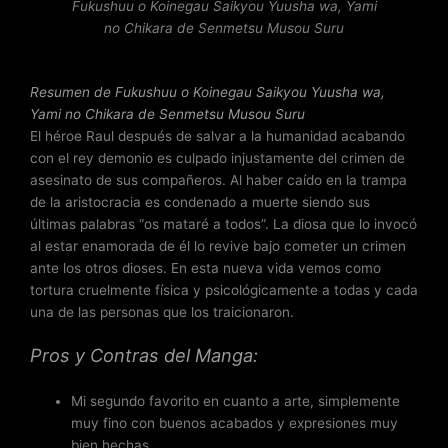
Fukushuu o Koinegau Saikyou Yuusha wa, Yami
4
no Chikara de Senmetsu Musou Suru
.
3
d
Resumen de Fukushuu o Koinegau Saikyou Yuusha wa,
e
Yami no Chikara de Senmetsu Musou Suru
5
El héroe Raul después de salvar a la humanidad acabando
con el rey demonio es culpado injustamente del crimen de
asesinato de sus compañeros. Al haber caído en la trampa
de la aristocracia es condenado a muerte siendo sus
últimas palabras “os mataré a todos”. La diosa que lo invocó
al estar enamorada de él lo revive bajo cometer un crimen
ante los otros dioses. En esta nueva vida vemos como
tortura cruelmente física y psicológicamente a todas y cada
una de las personas que los traicionaron.
Pros y Contras del Manga:
Mi segundo favorito en cuanto a arte, simplemente
muy fino con buenos acabados y expresiones muy
bien hechas.