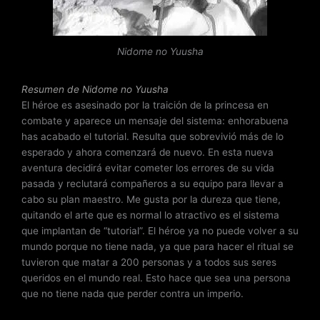
c
o
n
Nidome no Yuusha
3
.
1
Resumen de Nidome no Yuusha
d
El héroe es asesinado por la traición de la princesa en
e
combate y aparece un mensaje del sistema: enhorabuena
5
has acabado el tutorial. Resulta que sobrevivió más de lo
esperado y ahora comenzará de nuevo. En esta nueva
aventura decidirá evitar cometer los errores de su vida
pasada y reclutará compañeros a su equipo para llevar a
cabo su plan maestro. Me gusta por la dureza que tiene,
quitando el arte que es normal lo atractivo es el sistema
que implantan de “tutorial”. El héroe ya no puede volver a su
mundo porque no tiene nada, ya que para hacer el ritual se
tuvieron que matar a 200 personas y a todos sus seres
queridos en el mundo real. Esto hace que sea una persona
que no tiene nada que perder contra un imperio.