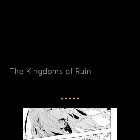
The Kingdoms of Ruin
V
★
★
★
★
★
a
l
o
r
a
d