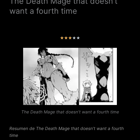
The Death Mage that doesn’t
want a fourth time
V
★
★
★
★
★
a
l
o
r
a
d
o
c
o
n
The Death Mage that doesn’t want a fourth time
3
d
e
Resumen de The Death Mage that doesn’t want a fourth
5
time