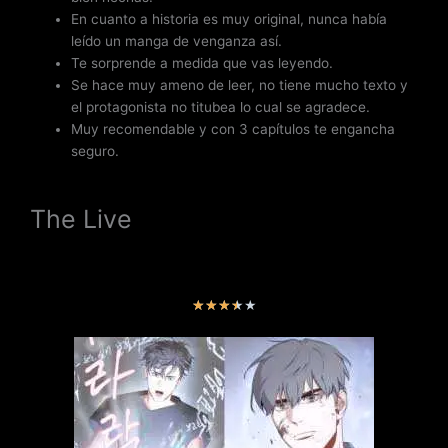
En cuanto a historia es muy original, nunca había
leído un manga de venganza así.
Te sorprende a medida que vas leyendo.
Se hace muy ameno de leer, no tiene mucho texto y
el protagonista no titubea lo cual se agradece.
Muy recomendable y con 3 capítulos te engancha
seguro.
The Live
V
★
★
★
★
★
a
l
o
r
a
d