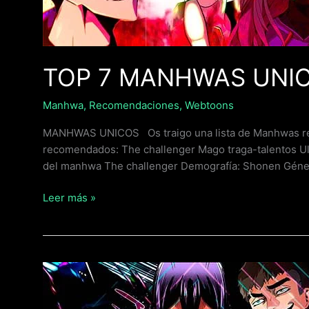
TOP 7 MANHWAS UNIC
Manhwa
,
Recomendaciones
,
Webtoons
MANHWAS UNICOS Os traigo una lista de Manhwas r
recomendados: The challenger Mago traga-talentos
del manhwa The challenger Demografía: Shonen Género
Leer más »
Top
mejores
manhwas