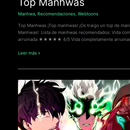
Top Manhwas
Manhwa
,
Recomendaciones
,
Webtoons
Top Manhwas ¡Top manhwas! ¡Os traigo un top de ma
Manhwas! Lista de manhwas recomendados: Vida comp
arruinada ★★★★★ 4/5 Vida completamente arruinad
Leer más »
TOP
7
MANHWAS
UNICOS!