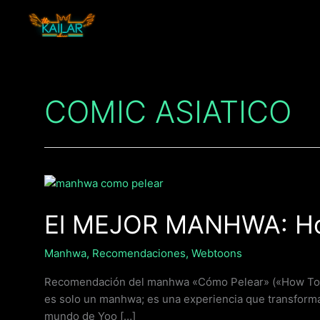
Ir
al
contenido
COMIC ASIATICO
El
MEJOR
El MEJOR MANHWA: How
MANHWA:
How
To
Manhwa
,
Recomendaciones
,
Webtoons
Fight
Recomendación del manhwa «Cómo Pelear» («How To Fig
/
es solo un manhwa; es una experiencia que transformar
Cómo
mundo de Yoo […]
Pelear