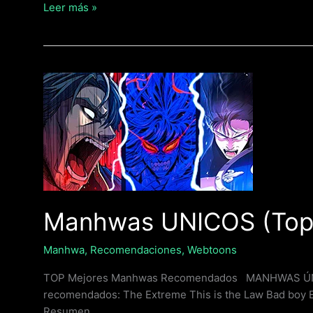
Leer más »
Manhwas
UNICOS
(Top
Manhwas
Recomendados)
Manhwas UNICOS (To
Manhwa
,
Recomendaciones
,
Webtoons
TOP Mejores Manhwas Recomendados MANHWAS ÚNIC
recomendados: The Extreme This is the Law Bad boy
Resumen