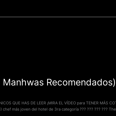
p Manhwas Recomendados)
OS QUE HAS DE LEER ¡MIRA EL VÍDEO para TENER MÁS COT
 El chef más joven del hotel de 3ra categoría ??? ??? ???