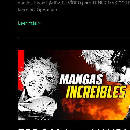
son los tuyos? ¡MIRA EL VÍDEO para TENER MÁS COTEN
Marginal Operation
Leer más »
TOP
6
Mejores
MANGAS
FINALIZADOS