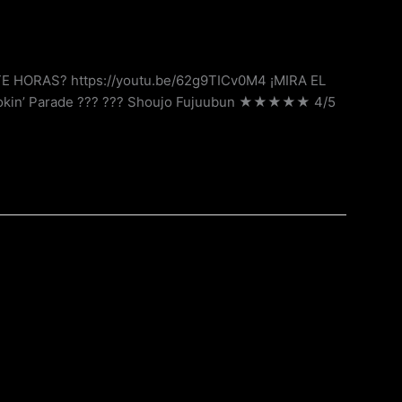
NTE HORAS? https://youtu.be/62g9TICv0M4 ¡MIRA EL
mokin’ Parade ??? ??? Shoujo Fujuubun ★★★★★ 4/5