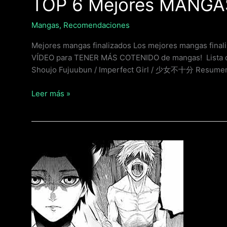
TOP 6 Mejores MANGA
Mangas
,
Recomendaciones
Mejores mangas finalizados Los mejores mangas fina
VÍDEO para TENER MÁS COTENIDO de mangas! Lista 
Shoujo Fujuubun / Imperfect Girl / 少女不十分 Resumen
Leer más »
10+1
Mejores
MANGAS
RECOMENDADOS
(Recomendación
de
MANGA)