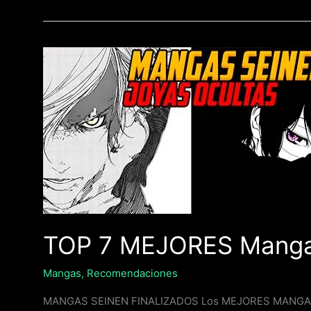
TOP
7
MEJORES
Mangas
SEINEN
(FINALIZADOS)
TOP 7 MEJORES Manga
Mangas
,
Recomendaciones
MANGAS SEINEN FINALIZADOS Los MEJORES MANGAS Sein