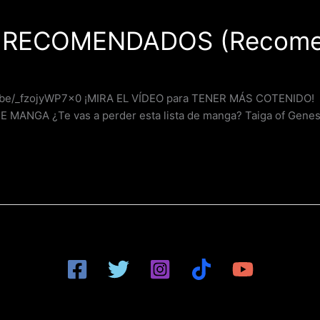
S RECOMENDADOS (Recome
.be/_fzojyWP7x0 ¡MIRA EL VÍDEO para TENER MÁS COTENI
DE MANGA ¿Te vas a perder esta lista de manga? Taiga of Gen