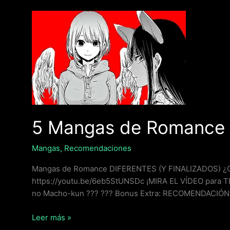
5
Mangas
de
Romance
FINALIZADOS
5 Mangas de Romance
Mangas
,
Recomendaciones
Mangas de Romance DIFERENTES (Y FINALIZADOS) ¿C
https://youtu.be/6eb5StUNSDc ¡MIRA EL VÍDEO par
no Macho-kun ??? ??? Bonus Extra: RECOMENDACI
Leer más »